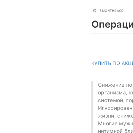
7 MONTHS AGO
Операци
КУПИТЬ ПО АКЦ
Снижение пот
организма, 
системой, г
Игнорирован
жизни, сниж
Многие мужч
интимной бли