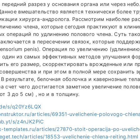
 передний разрез у основания органа или через неб
анное вмешательство является технически более тр
икации хирурга-андролога. Рассмотрим наиболее ра
личению члена, которые сегодня практикуют в клиник
х операций по удлинению полового члена. Суть так
аключается в пересечении связок, которые поддерж
pensorium penis). Операция по увеличению (удлинени
- один из самых эффективных методов улучшения фо
ить его размер, скорректировать врожденные или п
совершенства и при этом в полной мере сохранить 
 В результате, белочная оболочка и кавернозные тел
за счет чего достигается заметное увеличение полов
от 3 до 5 см) , но и в толщину.
e.de/s/q20Yz6LQX
onstruktor.ru/articles/69351-uvelichenie-polovogo-chlen
ub.yt/s/z4nJK2PiC
x-templates.ru/articles/27870-stoit-operacija-po-uvelich
eget.tech/articles/18553-uvelichenie-chlena-reiting.html