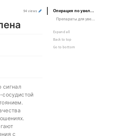
Операция по увеличению головки члена
94 views
Препараты для увеличения члена
лена
Expand all
Back to top
Go to bottom
о сигнал
о-сосудистой
тоянием.
ачества
ношениях.
егают
ения с