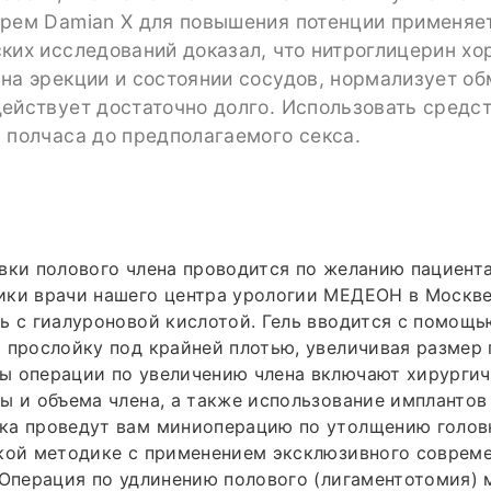
Крем Damian X для повышения потенции применяет
ких исследований доказал, что нитроглицерин х
на эрекции и состоянии сосудов, нормализует о
ействует достаточно долго. Использовать средс
 полчаса до предполагаемого секса.
вки полового члена проводится по желанию пациента
ики врачи нашего центра урологии МЕДЕОН в Москв
ь с гиалуроновой кислотой. Гель вводится с помощь
 прослойку под крайней плотью, увеличивая размер 
ы операции по увеличению члена включают хирурги
ы и объема члена, а также использование имплантов 
ка проведут вам миниоперацию по утолщению голов
ской методике с применением эксклюзивного соврем
 Операция по удлинению полового (лигаментотомия)