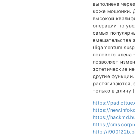
выполнена через
коже мошонки. Д
высокой квалиф
операции по уве
самых популярны
вмешательства з
(ligamentum sus
полового члена 
позволяет измен
эстетические не
другие функции.
растягиваются, 
только в длину (
https://pad.cttu
https://new.infok
https://hackmd.h
https://cms.corpi
http://i900122b.b