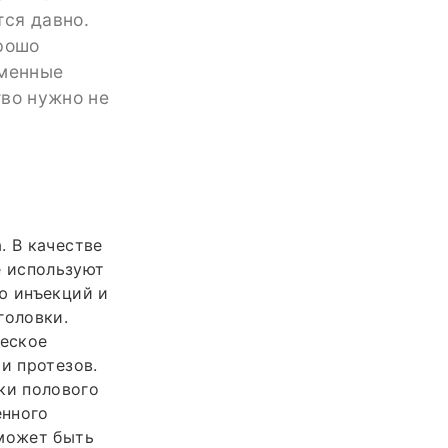
ся давно.
орошо
бменные
тво нужно не
. В качестве
е используют
ю инъекций и
головки.
ческое
и протезов.
ки полового
енного
 может быть