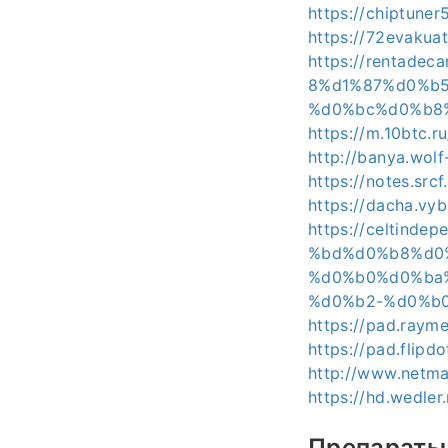
https://chiptuner
https://72evakuat
https://rentad
8%d1%87%d0%b
%d0%bc%d0%b8%
https://m.10btc.r
http://banya.wolf
https://notes.sr
https://dacha.vyb
https://celtin
%bd%d0%b8%d0
%d0%b0%d0%ba
%d0%b2-%d0%b0
https://pad.ray
https://pad.flipd
http://www.netmad
https://hd.wedl
Препараты 