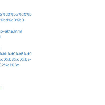
0%b5%d0%bb%d0%b
%bd%d0%b0-
go-akta.html
l
l
d0%bb%d0%b5%d0
%d0%b3%d0%be-
82%d1%8c-
ml