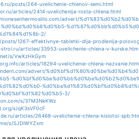
56.ru/posts/264-uvelichenie-chlenov-semi.html
or.ru/articles/2414-uvelichenija-rosta-chlena.html
ecamionesenhermosillo.com/advert/%d1%83%d0%b2%d
5%d0%bd%d0%b8%d0%b5-%d1%87%d0%bb%d0%b5%d0
d1%84%d1%8b-2/
u/posts/1267-effektivnye-tabletki-dlja-prodlenija-polovo
-stroi.ru/articles/33953-uvelichenie-chlena-v-kurske.htm
cf.net/s/VwXzHkGym
org.info/articles/18294-uvelichenie-chlena-nazvanie.htm
dependent.com/advert/%d0%bf%d1%80%d0%be%d0%b4%
%b5-%d0%bf%d0%be%d0%bb%d0%be%d0%b2%d0%be
%d1%82%d0%b0-%d0%ba%d1%83%d0%bf%d0%b8%d1%
%d0%bf%d1%82%d0%b5-3/
meon.com/s/37M3NkKWz
ot.org/s/qK3sVF0cF
e.ru/articles/26468-uvelichenie-chlena-kislotoi-spb.ht
er.me/s/SJDIWYZxm
для увеличения члена