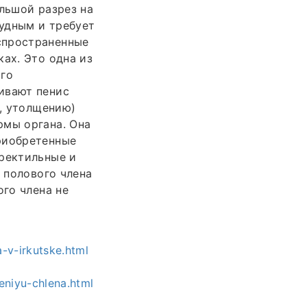
ольшой разрез на
удным и требует
спространенные
ах. Это одна из
ого
ивают пенис
ю, утолщению)
рмы органа. Она
риобретенные
эректильные и
а полового члена
ого члена не
a-v-irkutske.html
eniyu-chlena.html